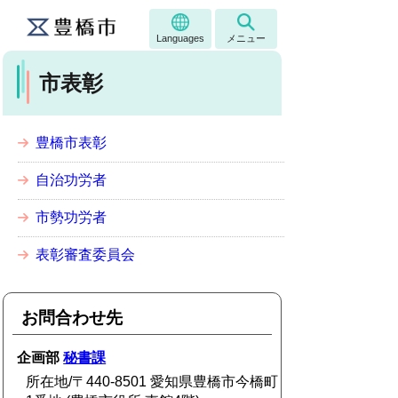
Languages
メニュー
市表彰
豊橋市表彰
自治功労者
市勢功労者
表彰審査委員会
お問合わせ先
企画部
秘書課
所在地/〒440-8501 愛知県豊橋市今橋町