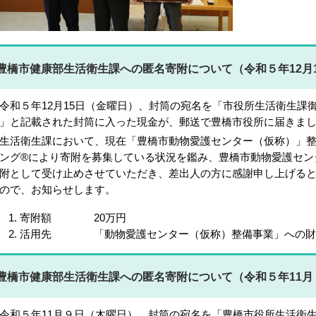
豊橋市健康部生活衛生課への匿名寄附について（令和５年12月
和５年12月15日（金曜日）、封筒の宛名を「市役所生活衛生課
」と記載された封筒に入った現金が、郵送で豊橋市役所に届きま
活衛生課において、現在「豊橋市動物愛護センター（仮称）」整
ング®により寄附を募集している状況を鑑み、豊橋市動物愛護セン
附として受け止めさせていただき、差出人の方に感謝申し上げる
ので、お知らせします。
寄附額 20万円
活用先 「動物愛護センター（仮称）整備事業」への財
豊橋市健康部生活衛生課への匿名寄附について（令和５年11月
和５年11月９日（木曜日）、封筒の宛名を「豊橋市役所生活衛