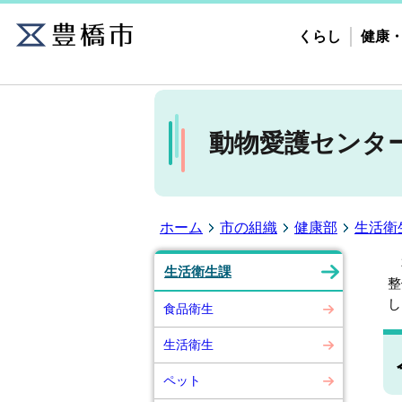
くらし
健康
動物愛護センタ
ホーム
市の組織
健康部
生活衛
本
生活衛生課
整
し
食品衛生
生活衛生
ペット