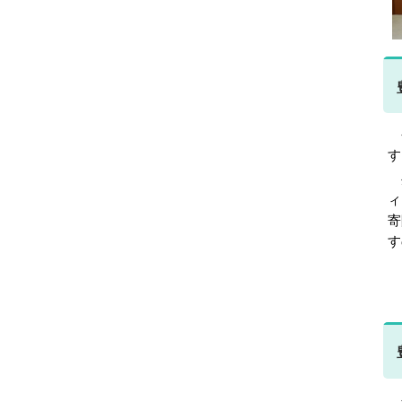
令
す
生
ィ
寄
す
令