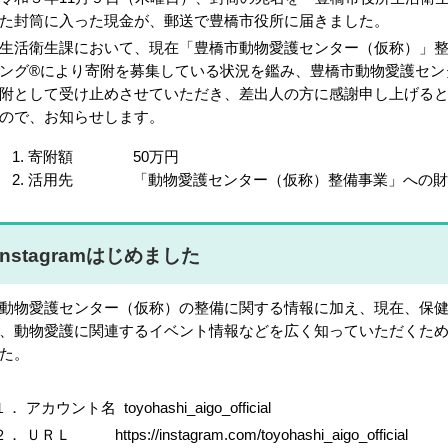
た封筒に入った現金が、郵送で豊橋市役所に届きました。
活衛生課において、現在「豊橋市動物愛護センター（仮称）」整
ング®により寄附を募集している状況を鑑み、豊橋市動物愛護セン
附として受け止めさせていただき、差出人の方に感謝申し上げる
ので、お知らせします。
寄附額 50万円
活用先 「動物愛護センター（仮称）整備事業」への財
Instagramはじめました
物愛護センター（仮称）の整備に関する情報に加え、現在、保健
、動物愛護に関連するイベント情報などを広く知っていただくために、I
た。
． アカウント名 toyohashi_aigo_official
． ＵＲＬ https://instagram.com/toyohashi_aigo_official