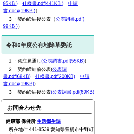
95KB
)
仕様書.pdf(441KB )
申請
書.docx(19KB )
）
３・契約締結後公表（
公表調書.pdf(
99KB )
）
令和6年度公有地除草委託
１・発注見通し
(公表調書.pdf(55KB)
)
２．契約締結前公表(
公表調
書.pdf(68KB)
仕様書.pdf(200KB)
申請
書.docx(19KB)
)
３．契約締結後公表
(公表調書.pdf(69KB)
お問合わせ先
健康部 保健所
生活衛生課
所在地/〒441-8539 愛知県豊橋市中野町