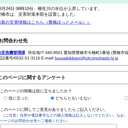
08月24日 06時10分、柳生川の水位が上昇しています。
豊橋市は、災害対策本部を設置しました。
最新の災害情報はこちら（豊橋ほっとメール））
お問合わせ先
防災危機管理課
所在地/〒440-8501 愛知県豊橋市今橋町1番地 (豊橋市役
電話番号/
0532-51-3116
E-mail/
bousaikikikanri@city.toyohashi.lg.jp
このページに関するアンケート
このページの情報は役に立ちましたか？
役に立った
どちらともいえない
このページに関してご意見がありましたらご記入ください。
（ご注意）住所や電話番号などの個人情報は記入しないでください。なお、
ページのお問合わせ先へご連絡ください。