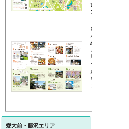
東エリ
ア
（表）
電車・
バス沿
線 と
よはし
周遊マ
ップ
豊橋駅
東エリ
ア
（裏）
愛大前・藤沢エリア