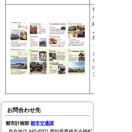
電車・
バス沿
線 と
よはし
周遊マ
ップ
大清
水・老
津エリ
ア
（裏）
お問合わせ先
都市計画部
都市交通課
所在地/〒440-8501 愛知県豊橋市今橋町