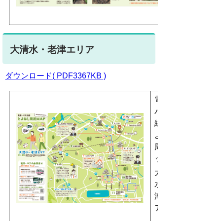
大清水・老津エリア
ダウンロード( PDF3367KB )
電車・
バス沿
線 と
よはし
周遊マ
ップ
大清
水・老
津エリ
ア
（表）