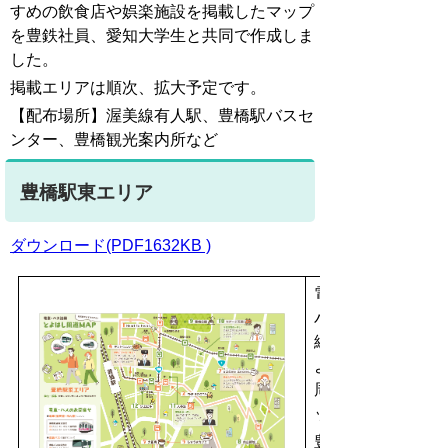
すめの飲食店や娯楽施設を掲載したマップ
を豊鉄社員、愛知大学生と共同で作成しま
した。
掲載エリアは順次、拡大予定です。
【配布場所】渥美線有人駅、豊橋駅バスセ
ンター、豊橋観光案内所など
豊橋駅東エリア
ダウンロード(PDF1632KB )
電車・
バス沿
線 と
よはし
周遊マ
ップ
豊橋駅