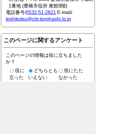
1番地 (豊橋市役所 東館9階)
電話番号/
0532-51-2621
E-mail/
toshikotsu@city.toyohashi.lg.jp
このページに関するアンケート
このページの情報は役に立ちました
か？
役に
どちらとも
役にたた
立った
いえない
なかった
このページに関してご意見がありまし
たら、500文字以内でご記入くださ
い。
（ご注意）住所や電話番号などの個人情報は記
入しないでください。なお、回答が必要な お問
合わせは、直接このページのお問合わせ先へご
連絡ください。