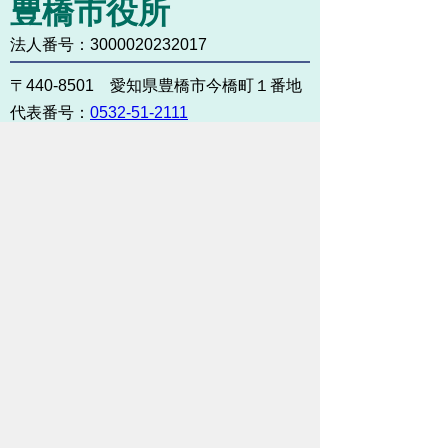
豊橋市役所
法人番号：3000020232017
〒440-8501 愛知県豊橋市今橋町１番地
代表番号：
0532-51-2111
開庁日時：
月曜日～金曜日 午前8時30
分～午後5時15分まで
（土・日・祝祭日・年末年始
＜12月29日から1月3日＞は
除く）
各課連絡先
お問い合わせ
市役所までのアクセス