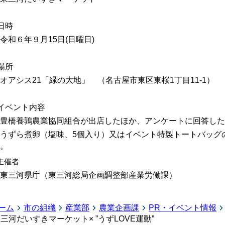
日時
和６年９月15日(日曜日)
場所
アシス21「緑の大地」 （名古屋市東区東桜1丁目11-1）
イベント内容
橋養鶉農業協同組合が出店したほか、アンケートに回答した先
うずら煮卵（塩味、5個入り）又はイベント特製トートバッグ
。
主催者
東三河県庁（東三河総局企画調整部産業労働課）
ーム
市の組織
産業部
農業企画課
PR・イベント情報
三河だいすきマーケット× ”うずLOVE運動”