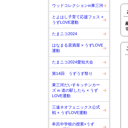
ウッドコレクションin東三河
とよはし子育て応援フェス ×
うずLOVE運動
たまニコ2024
はなまる居酒屋 × うずLOVE
運動
たまニコ2024愛知大会
第14回 うずうず祭り
東三河だいすキッチンカー
ズ in 道の駅したら × うず
LOVE運動
三遠ネオフェニックス公式
戦 × うずLOVE運動
牟呂中学校の授業×うず