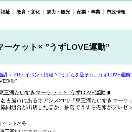
・福祉
教育・文化
魅力・観光
産業・事業
市政情報
ーケット× ”うずLOVE運動”
画課
PR・イベント情報
"うずらを愛そう。うずLOVE運動"
VE運動”
東三河だいすきマーケット × ”うずLOVE運動”■
名古屋市にあるオアシス21で『東三河だいすきマーケ
業協同組合が出店したほか
、抽選でうずら煮卵がプレゼ
イベント名称
東三河だいすきマーケット