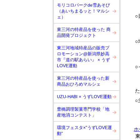
モリコロパークde雪あそび
（あいちまるッと！マルシ
○
ェ）
令
東三河の特産品を使った 商
品開発プロジェクト
○
東三河地域特産品の販売プ
オ
ロモーション@新潟県妙高
市『道の駅あらい』 × うず
LOVE運動
○
豊
東三河の特産品を使った新
商品おひろめマルシェ
た
UZU-HABI × うずLOVE運動
○
豊橋調理製菓専門学校「地
産地消コンテスト」
環境フェスタ×"うずLOVE運
ホ
動"
東