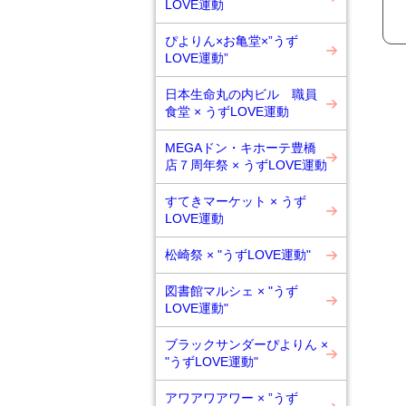
LOVE運動
ぴよりん×お亀堂×”うず
LOVE運動”
日本生命丸の内ビル 職員
食堂 × うずLOVE運動
MEGAドン・キホーテ豊橋
店７周年祭 × うずLOVE運動
すてきマーケット × うず
LOVE運動
松崎祭 × "うずLOVE運動"
図書館マルシェ × "うず
LOVE運動"
ブラックサンダーぴよりん ×
"うずLOVE運動"
アワアワアワー × ”うず