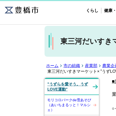
くらし
健康
東三河だいすきマ
ホーム
市の組織
産業部
農業企
東三河だいすきマーケット× ”うずLO
■
"うずらを愛そう。うず
LOVE運動"
モリコロパークde雪あそび
（あいちまるッと！マルシ
○
ェ）