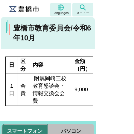
Languages
メニュー
豊橋市教育委員会/令和6
年10月
区
金額
日
内容
分
（円）
附属岡崎三校
1
会
教育懇談会・
9,000
日
費
情報交換会会
費
スマートフォン
パソコン