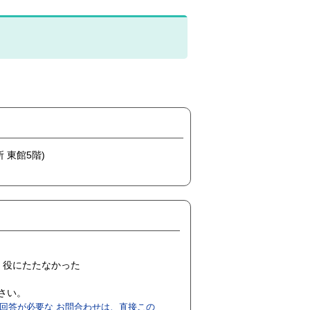
 東館5階)
役にたたなかった
ださい。
回答が必要な お問合わせは、直接この