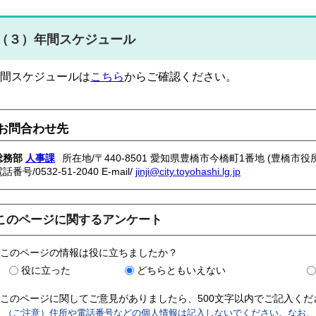
（３）年間スケジュール
間スケジュールは
こちら
からご確認ください。
お問合わせ先
総務部
人事課
所在地/〒440-8501 愛知県豊橋市今橋町1番地 (豊橋市役所
電話番号/
0532-51-2040
E-mail/
jinji@city.toyohashi.lg.jp
このページに関するアンケート
このページの情報は役に立ちましたか？
役に立った
どちらともいえない
このページに関してご意見がありましたら、500文字以内でご記入く
（ご注意）住所や電話番号などの個人情報は記入しないでください。なお、