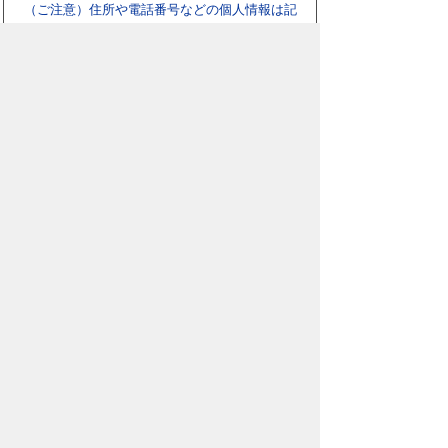
（ご注意）住所や電話番号などの個人情報は記
入しないでください。なお、回答が必要な お問
合わせは、直接このページのお問合わせ先へご
連絡ください。
スマートフォン
パソコン
豊橋市役所
法人番号：3000020232017