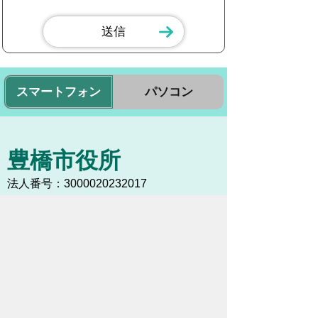
スマートフォン
パソコン
豊橋市役所
法人番号：3000020232017
〒440-8501 愛知県豊橋市今橋町１番地
代表番号：
0532-51-2111
開庁日時：
月曜日～金曜日 午前8時30
分～午後5時15分まで
（土・日・祝祭日・年末年始
＜12月29日から1月3日＞は