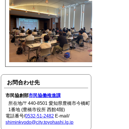
お問合わせ先
市民協創部
市民協働推進課
所在地/〒440-8501 愛知県豊橋市今橋町
1番地 (豊橋市役所 西館4階)
電話番号/
0532-51-2482
E-mail/
shiminkyodo@city.toyohashi.lg.jp