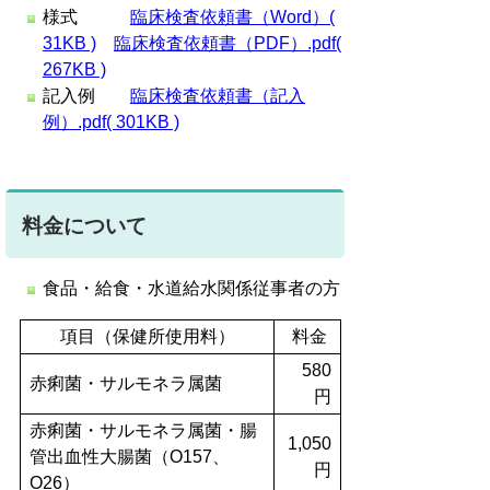
様式
臨床検査依頼書（Word）(
31KB )
臨床検査依頼書（PDF）.pdf(
267KB )
記入例
臨床検査依頼書（記入
例）.pdf( 301KB )
料金について
食品・給食・水道給水関係従事者の方
項目（保健所使用料）
料金
580
赤痢菌・サルモネラ属菌
円
赤痢菌・サルモネラ属菌・腸
1,050
管出血性大腸菌（O157、
円
O26）