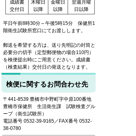
成績書
木曜日
金曜日
翌週月曜
交付日
以降
以降
日以降
平日午前8時30分～午後5時15分 保健所1
階衛生試験所窓口にてお渡しします。
郵送を希望する方は、送り先明記の封筒と
必要分の切手（定型郵便物の場合110円）
を検便提出時にご用意ください。成績書
（検査結果）交付日の発送となります。
検便に関するお問合わせ先
〒441-8539 豊橋市中野町字中原100番地
豊橋市保健所 生活衛生課 試験検査グル
ープ（衛生試験所）
電話番号 0532-39-9165／FAX番号 0532-
38-0780