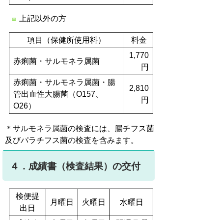
上記以外の方
項目（保健所使用料）
料金
1,770
赤痢菌・サルモネラ属菌
円
赤痢菌・サルモネラ属菌・腸
2,810
管出血性大腸菌（O157、
円
O26）
＊サルモネラ属菌の検査には、腸チフス菌
及びパラチフス菌の検査を含みます。
４．成績書（検査結果）の交付
検便提
月曜日
火曜日
水曜日
出日