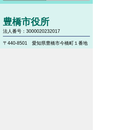
豊橋市役所
法人番号：3000020232017
〒440-8501 愛知県豊橋市今橋町１番地
代表番号：
0532-51-2111
開庁日時：
月曜日～金曜日 午前8時30
分～午後5時15分まで
（土・日・祝祭日・年末年始
＜12月29日から1月3日＞は
除く）
各課連絡先
お問い合わせ