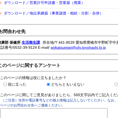
ダウンロード／営業許可申請書・営業届（廃業）
ダウンロード／地位承継届（事業譲渡・相続・分割・合併）
お問合わせ先
健康部 保健所
生活衛生課
所在地/〒441-8539 愛知県豊橋市中野町字中
電話番号/
0532-39-9124
E-mail/
seikatsueisei@city.toyohashi.lg.jp
このページに関するアンケート
このページの情報は役に立ちましたか？
役に立った
どちらともいえない
このページに関してご意見がありましたら、500文字以内でご記入く
（ご注意）住所や電話番号などの個人情報は記入しないでください。なお、
ページのお問合わせ先へご連絡ください。