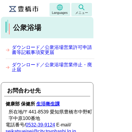
Languages
メニュー
公衆浴場
ダウンロード／公衆浴場営業許可申請
書等記載事項変更届
ダウンロード／公衆浴場営業停止・廃
止届
お問合わせ先
健康部 保健所
生活衛生課
所在地/〒441-8539 愛知県豊橋市中野町
字中原100番地
電話番号/
0532-39-9124
E-mail/
seikatsueisei@city.toyohashi.lg.jp