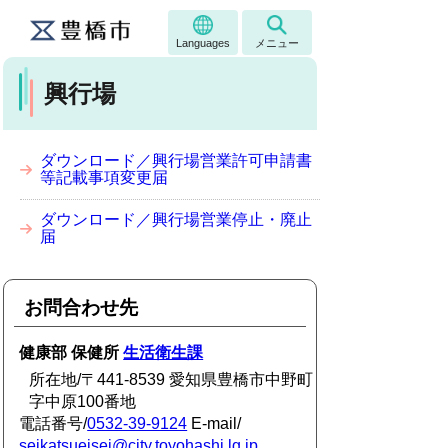
Languages
メニュー
興行場
ダウンロード／興行場営業許可申請書
等記載事項変更届
ダウンロード／興行場営業停止・廃止
届
お問合わせ先
健康部 保健所
生活衛生課
所在地/〒441-8539 愛知県豊橋市中野町
字中原100番地
電話番号/
0532-39-9124
E-mail/
seikatsueisei@city.toyohashi.lg.jp