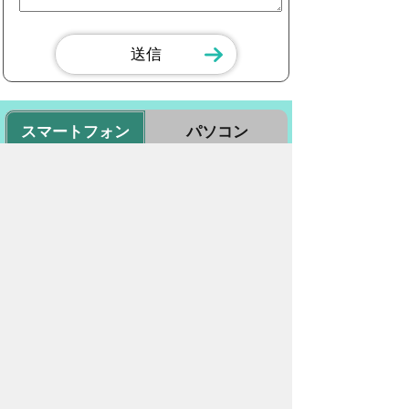
スマートフォン
パソコン
豊橋市役所
法人番号：3000020232017
〒440-8501 愛知県豊橋市今橋町１番地
代表番号：
0532-51-2111
開庁日時：
月曜日～金曜日 午前8時30
分～午後5時15分まで
（土・日・祝祭日・年末年始
＜12月29日から1月3日＞は