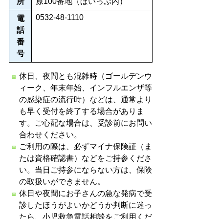
所
原100番地（ほいっぷ内）
0532-48-1110
電
話
番
号
休日、夜間とも混雑時（ゴールデンウ
ィーク、年末年始、インフルエンザ等
の感染症の流行時）などは、
通常より
も早く受付を終了する場合がありま
す。
ご心配な場合は、受診前にお問い
合わせください。
ご利用の際は、必ずマイナ保険証（ま
たは資格確認書）などをご持参くださ
い。当日ご持参にならない方は、保険
の取扱いができません。
休日や夜間にお子さんの急な発病で受
診したほうがよいかどうか判断に迷っ
たら、
小児救急電話相談
をご利用くだ