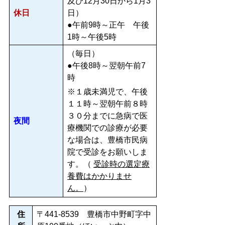
及び12月30日から1月3
休日
日）
●午前9時～正午 午後
1時～午後5時
（毎日）
●午後8時～翌朝午前7
時
※１歳未満児で、午後
１１時～翌朝午前８時
３０分までに急病で医
夜間
療機関での診療が必要
な場合は、豊橋市民病
院で受診をお願いしま
す。（
受診時の選定療
養費はかかりませ
ん。
）
住
〒441-8539 豊橋市中野町字中