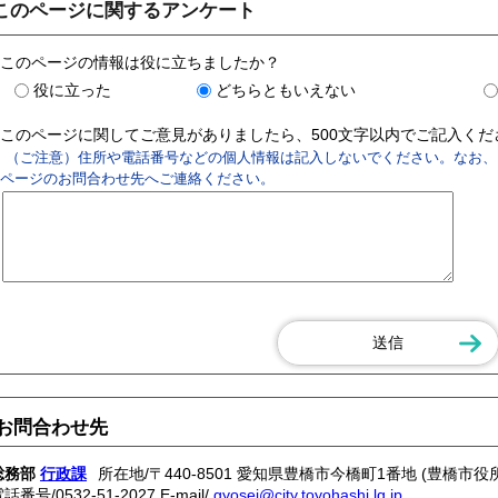
このページに関するアンケート
このページの情報は役に立ちましたか？
役に立った
どちらともいえない
このページに関してご意見がありましたら、500文字以内でご記入く
（ご注意）住所や電話番号などの個人情報は記入しないでください。なお、
ページのお問合わせ先へご連絡ください。
お問合わせ先
総務部
行政課
所在地/〒440-8501 愛知県豊橋市今橋町1番地 (豊橋市役所
電話番号/
0532-51-2027
E-mail/
gyosei@city.toyohashi.lg.jp