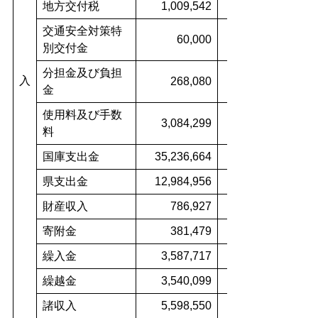
地方交付税
1,009,542
交通安全対策特
60,000
別交付金
分担金及び負担
入
268,080
金
使用料及び手数
3,084,299
料
国庫支出金
35,236,664
県支出金
12,984,956
財産収入
786,927
寄附金
381,479
繰入金
3,587,717
繰越金
3,540,099
諸収入
5,598,550