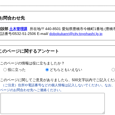
お問合わせ先
建設部
土木管理課
所在地/〒440-8501 愛知県豊橋市今橋町1番地 (豊橋
電話番号/
0532-51-2506
E-mail/
dobokukanri@city.toyohashi.lg.jp
このページに関するアンケート
このページの情報は役に立ちましたか？
役に立った
どちらともいえない
このページに関してご意見がありましたら、500文字以内でご記入く
（ご注意）住所や電話番号などの個人情報は記入しないでください。なお、
ページのお問合わせ先へご連絡ください。