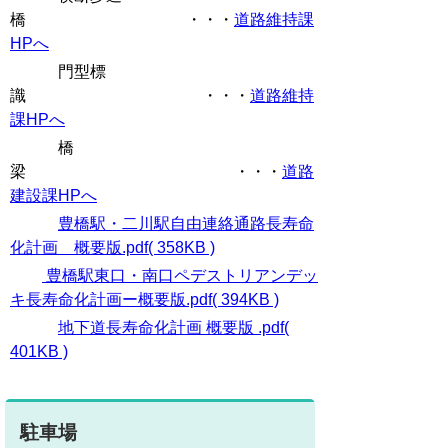
橋 ・・・
道路維持課
HPへ
門型標
識 ・・・
道路維持
課HPへ
橋
梁 ・・・
道路
建設課HPへ
豊橋駅・二川駅自由連絡通路長寿命
化計画 概要版.pdf( 358KB )
豊橋駅東口・南口ペデストリアンデッ
キ長寿命化計画ー概要版.pdf( 394KB )
地下道長寿命化計画 概要版 .pdf(
401KB )
駐車場