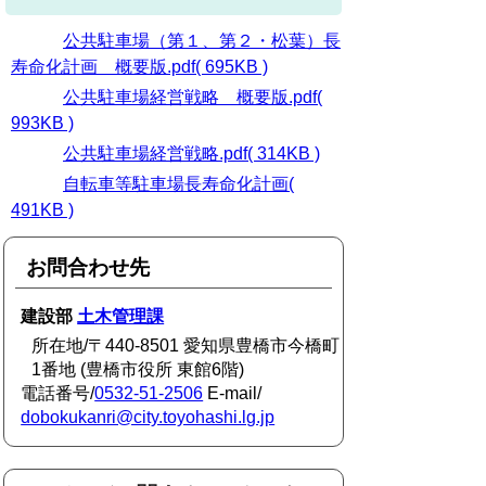
公共駐車場（第１、第２・松葉）長
寿命化計画 概要版.pdf( 695KB )
公共駐車場経営戦略 概要版.pdf(
993KB )
公共駐車場経営戦略.pdf( 314KB )
自転車等駐車場長寿命化計画(
491KB )
お問合わせ先
建設部
土木管理課
所在地/〒440-8501 愛知県豊橋市今橋町
1番地 (豊橋市役所 東館6階)
電話番号/
0532-51-2506
E-mail/
dobokukanri@city.toyohashi.lg.jp