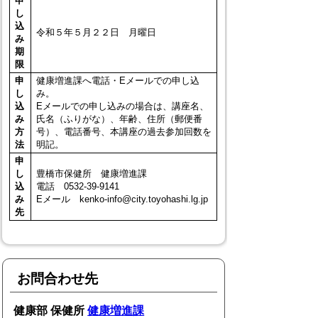
申
し
込
令和５年５月２２日 月曜日
み
期
限
申
健康増進課へ電話・Eメールでの申し込
し
み。
込
Eメールでの申し込みの場合は、講座名、
み
氏名（ふりがな）、年齢、住所（郵便番
方
号）、電話番号、本講座の過去参加回数を
法
明記。
申
し
豊橋市保健所 健康増進課
込
電話 0532-39-9141
み
Eメール kenko-info@city.toyohashi.lg.jp
先
お問合わせ先
健康部 保健所
健康増進課