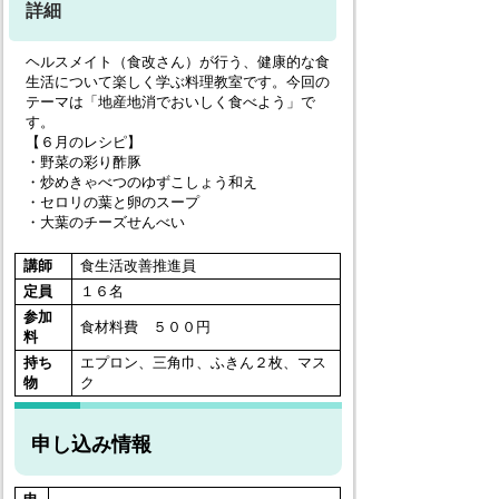
詳細
ヘルスメイト（食改さん）が行う、健康的な食
生活について楽しく学ぶ料理教室です。今回の
テーマは「地産地消でおいしく食べよう」で
す。
【６月のレシピ】
・野菜の彩り酢豚
・炒めきゃべつのゆずこしょう和え
・セロリの葉と卵のスープ
・大葉のチーズせんべい
講師
食生活改善推進員
定員
１６名
参加
食材料費 ５００円
料
持ち
エプロン、三角巾、ふきん２枚、マス
物
ク
申し込み情報