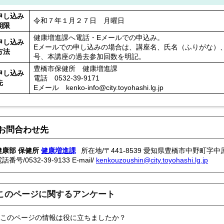
申し込み
令和７年１月２７日 月曜日
期限
健康増進課へ電話・Eメールでの申込み。
申し込み
Eメールでの申し込みの場合は、講座名、氏名（ふりがな）
方法
号、本講座の過去参加回数を明記。
豊橋市保健所 健康増進課
申し込み
電話 0532-39-9171
先
Eメール kenko-info@city.toyohashi.lg.jp
お問合わせ先
健康部 保健所
健康増進課
所在地/〒441-8539 愛知県豊橋市中野町字中原
電話番号/
0532-39-9133
E-mail/
kenkouzoushin@city.toyohashi.lg.jp
このページに関するアンケート
このページの情報は役に立ちましたか？