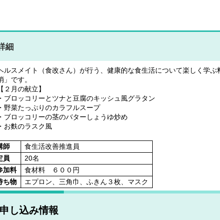
詳細
ヘルスメイト（食改さん）が行う、健康的な食生活について楽しく学ぶ
消」です。
【２月の献立】
・ブロッコリーとツナと豆腐のキッシュ風グラタン
・野菜たっぷりのカラフルスープ
・ブロッコリーの茎のバターしょうゆ炒め
・お麩のラスク風
講師
食生活改善推進員
定員
20名
参加料
食材料 ６００円
持ち物
エプロン、三角巾、ふきん３枚、マスク
申し込み情報