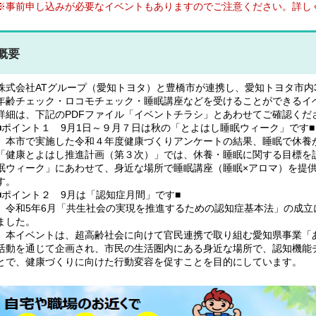
※事前申し込みが必要なイベントもありますのでご注意ください。詳し
概要
株式会社ATグループ（愛知トヨタ）と豊橋市が連携し、愛知トヨタ市内
年齢チェック・ロコモチェック・睡眠講座などを受けることができるイ
詳細は、下記のPDFファイル「イベントチラシ」とあわせてご確認くだ
■ポイント１ 9月1日～９月７日は秋の「とよはし睡眠ウィーク」です■
本市で実施した令和４年度健康づくりアンケートの結果、睡眠で休養
「健康とよはし推進計画（第３次）」では、休養・睡眠に関する目標を
眠ウィーク」にあわせて、身近な場所で睡眠講座（睡眠×アロマ）を提
す。
■ポイント２ 9月は「認知症月間」です■
令和5年6月「共生社会の実現を推進するための認知症基本法」の成立
ました。
本イベントは、超高齢社会に向けて官民連携で取り組む愛知県事業「
活動を通じて企画され、市民の生活圏内にある身近な場所で、認知機能
とで、健康づくりに向けた行動変容を促すことを目的にしています。