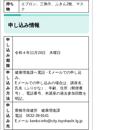
持ち
エプロン、三角巾、ふきん2枚、マス
物
ク
申し込み情報
申
し
込
令和４年11月24日 木曜日
み
期
限
申
健康増進課へ電話・Eメールでの申し込
し
み。
込
Eメールでの申し込みの場合は、講座名、
み
氏名（ふりがな）、年齢、住所（郵便番
方
号）、電話番号、本講座の過去参加回数を
法
明記。
申
し
豊橋市保健所 健康増進課
込
電話 0532-39-9141
み
Eメール kenko-info@city.toyohashi.lg.jp
先