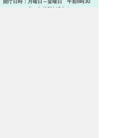
開庁日時：
月曜日～金曜日 午前8時30
分～午後5時15分まで
（土・日・祝祭日・年末年始
＜12月29日から1月3日＞は
除く）
各課連絡先
お問い合わせ
市役所までのアクセス