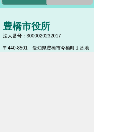
豊橋市役所
法人番号：3000020232017
〒440-8501 愛知県豊橋市今橋町１番地
代表番号：
0532-51-2111
開庁日時：
月曜日～金曜日 午前8時30
分～午後5時15分まで
（土・日・祝祭日・年末年始
＜12月29日から1月3日＞は
除く）
各課連絡先
お問い合わせ