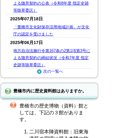
よる随意契約の公表（令和8年度 指定史跡
等除草委託）
2025年07月18日
「豊橋市文化財保存活用地域計画」が文化
庁の認定を受けました
2025年06月17日
地方自治法施行令第167条の2第1項第3号に
よる随意契約の締結状況（令和7年度 指定
史跡等除草委託）
次の一覧へ
豊橋市内に歴史資料館はありますか。
豊橋市の歴史博物（資料）館と
しては、下記の３館がありま
す。
二川宿本陣資料館：旧東海