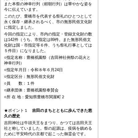
また本祭の神幸行列（頼朝行列）は華やかな姿を
今に伝えています。
このたび、豊橋市を代表する祭礼のひとつとして
永く保存・継承されるべく、市の無形民俗文化財
に指定しました。
今回の指定により、市内の指定・登録文化財の数
は142件（うち、市指定は89件。また無形民俗文
化財は国・市指定等６件、うち祭礼行事としては
５件目）になりました。
○指定名称：豊橋祇園祭（吉田神社例祭の花火と
神幸行列）
○指定年月日：令和８年６月24日
○指定区分：無形民俗文化財
○員 数：１件
○継承団体：豊橋祇園祭奉賛会
○所 在 地：愛知県豊橋市関屋町２
★ポイント１
吉田のまちとともに歩んできた悠
久の歴史
吉田神社は牛頭天王をまつり、かつては吉田天王
社と称していました。祭の起源は、疫病を鎮める
ために平安時代の京都で起こった
御霊会
です。