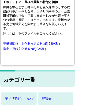
★ポイント２
豊橋祇園祭の特徴と価値
神輿を中心とする神幸行列と花火を中心とする祝
祭的行事が一体となり、氏子町内を中心とした吉
田城下町の社会・空間に支えられながら形を変え
つつ継承・展開してきた点にあります。豊橋の都
市史と地域文化を象徴する重要な祭礼といえま
す。
詳しくは、下のファイルをごらんください。
豊橋祇園祭・文化財指定資料pdf( 739KB )
指定・登録文化財数pdf( 92KB )
カテゴリ一覧
美術博物館について
展覧会