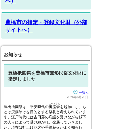
へ）
豊橋市の指定・登録文化財（外部
サイトへ）
お知らせ
豊橋祇園祭を豊橋市無形民俗文化財に
指定しました
一覧へ
2026年6月26日
ごりょうえ
豊橋祇園祭は、平安時代の
御霊会
を起源にし、も
とは疫病除けを目的とする祭礼と考えられていま
す。江戸時代には吉田藩の庇護を受けながら城下
の人々によって受け継がれ、発展していきまし
た。現在は打上げ花火や手筒花火がよく知られ、