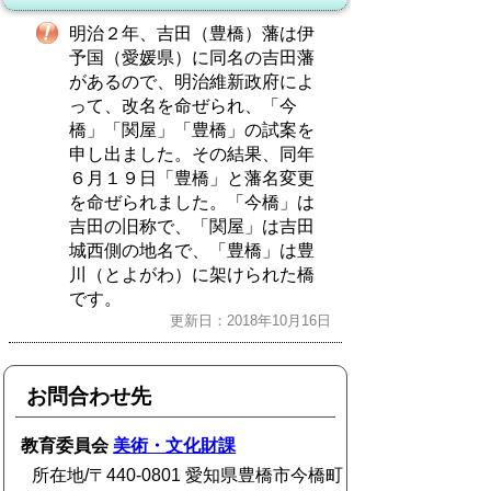
明治２年、吉田（豊橋）藩は伊
予国（愛媛県）に同名の吉田藩
があるので、明治維新政府によ
って、改名を命ぜられ、「今
橋」「関屋」「豊橋」の試案を
申し出ました。その結果、同年
６月１９日「豊橋」と藩名変更
を命ぜられました。「今橋」は
吉田の旧称で、「関屋」は吉田
城西側の地名で、「豊橋」は豊
川（とよがわ）に架けられた橋
です。
更新日：2018年10月16日
お問合わせ先
教育委員会
美術・文化財課
所在地/〒440-0801 愛知県豊橋市今橋町