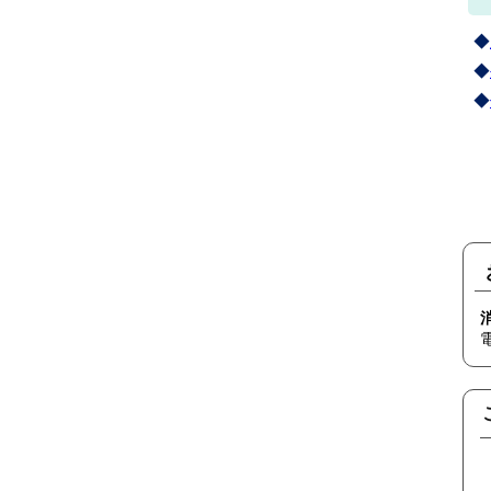
◆
◆
◆