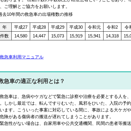
、ご理解とご協力をお願いします。
過去10年間の救急車の出場権数の推移
年
平成27
平成28
平成29
平成30
令和元
令和2
令
件数
14,580
14,447
15,073
15,919
15,941
14,318
15,
救急車利用マニュアル
救急車の適正な利用とは？
急車は、急病やケガなどで緊急に診察や治療を必要とする人を、
。しかし最近では、転んですりむいた、風邪をひいた、入院の予
います。こういった事案に対応している間に、事故による大ケガ
危険がある傷病者の搬送が遅れてしまうことがあります。
急性がない場合は、自家用車や公共交通機関、民間の患者等搬送