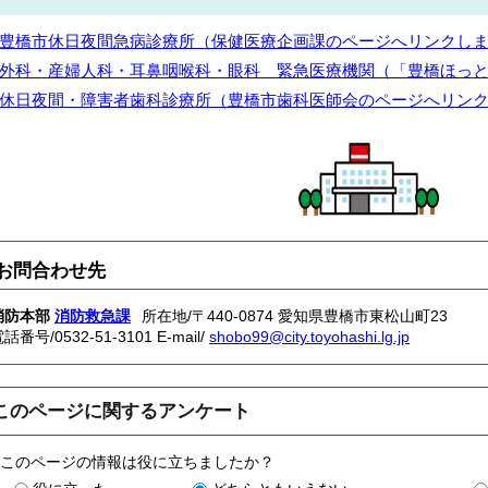
豊橋市休日夜間急病診療所（保健医療企画課のページへリンクし
外科・産婦人科・耳鼻咽喉科・眼科 緊急医療機関（「豊橋ほっ
休日夜間・障害者歯科診療所（豊橋市歯科医師会のページへリン
お問合わせ先
消防本部
消防救急課
所在地/〒440-0874 愛知県豊橋市東松山町23
電話番号/
0532-51-3101
E-mail/
shobo99@city.toyohashi.lg.jp
このページに関するアンケート
このページの情報は役に立ちましたか？