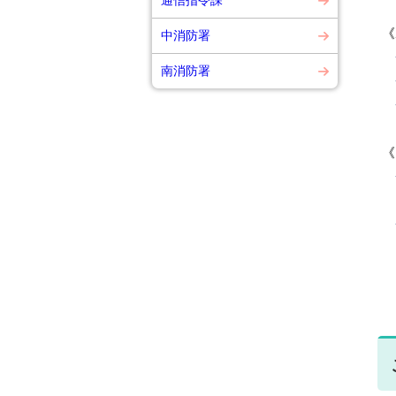
通信指令課
《
中消防署
南消防署
《