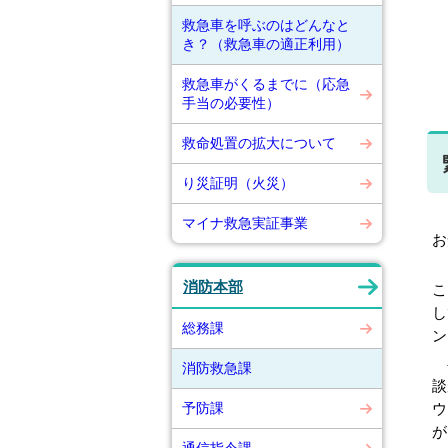
救急車を呼ぶのはどんなと
き？（救急車の適正利用）
救急車がくるまでに（応急
手当の必要性）
救命処置の拡大について
り災証明（火災）
「
マイナ救急実証事業
お
「
消防本部
こ
し
総務課
ン
小
消防救急課
談
ウ
予防課
が