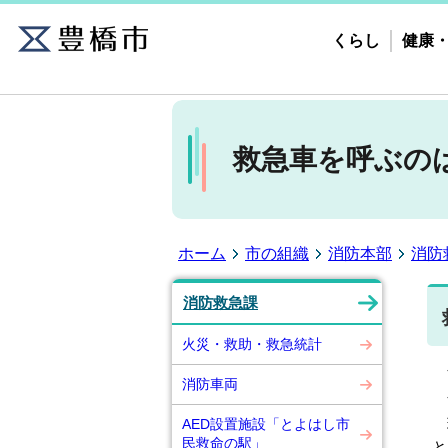
くらし
健康
救急車を呼ぶの
ホーム
市の組織
消防本部
消防
消防救急課
火災・救助・救急統計
令
消防車両
令
現
AED設置施設「とよはし市
民救命の駅」
と