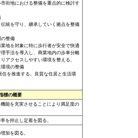
心市街地における整備を重点的に検討す
備
伝統を守り、継承していく拠点を整備
間の整備
業地を対象に特に歩行者が安全で快適
管理手法を導入し、商業地内の歩車分離
よりアクセスしやすい環境を整える。
住環境の整備
居住を推進する。良質な住居と生活環
指標の概要
通機能を充実させることにより満足度の
少率を抑止し定着を図る。
の増加を図る。