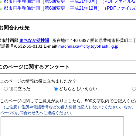
都市再生整備計画［第5回変更 平成21年8月］（PDFファイル/27
都市再生整備計画［第6回変更 平成21年12月］（PDFファイル/2
お問合わせ先
都市計画部
まちなか活性課
所在地/〒440-0897 愛知県豊橋市松葉町二丁
電話番号/
0532-55-8101
E-mail/
machinaka@city.toyohashi.lg.jp
このページに関するアンケート
このページの情報は役に立ちましたか？
役に立った
どちらともいえない
このページに関してご意見がありましたら、500文字以内でご記入く
（ご注意）住所や電話番号などの個人情報は記入しないでください。なお、
ページのお問合わせ先へご連絡ください。