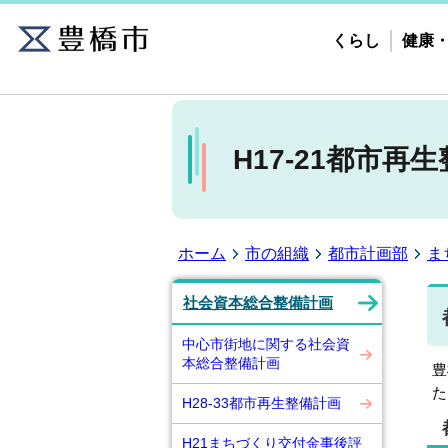
くらし
健康
H17-21都市再
ホーム
市の組織
都市計画部
ま
社会資本総合整備計画
中心市街地に関する社会資
本総合整備計画
豊
た
H28-33都市再生整備計画
H21まちづくり交付金事後評