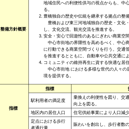
地域住民への利便性供与の視点からも、中
る。
豊橋独自の歴史や伝統を継承する拠点の整
豊橋および東三河地域独自の歴史・文化・
整備方針概要
し、文化交流、観光交流を推進する。
安全・安心で回遊性のあるにぎわい商業空
中心市街地の界隈性を高めるべく、中心商
に行動できる商業空間づくりを行う。交通
を推進するとともに、自動車や公共交通に
コミュニティの維持再生に資する快適な居
中心市街地 における多様な世代の人々の
境を提供する。
指標
乗換えの利便性を図り、交
駅利用者の満足度
向上を図る。
指標
地区内の居住人口
住宅供給事業により人口減
定点における歩行
賑わいを創出し、歩行者数
者通行量