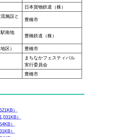
日本貨物鉄道（株）
交流施設と
豊橋市
口駅南地
豊橋鉄道（株）
南地区）
豊橋市
まちなかフェスティバル
実行委員会
豊橋市
21KB）
031KB）
4KB）
1KB）