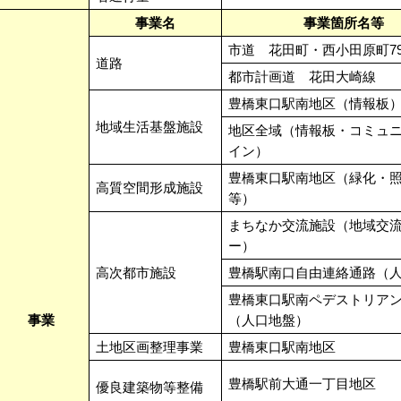
事業名
事業箇所名等
市道 花田町・西小田原町7
道路
都市計画道 花田大崎線
豊橋東口駅南地区（情報板
地域生活基盤施設
地区全域（情報板・コミュ
イン）
豊橋東口駅南地区（緑化・
高質空間形成施設
等）
まちなか交流施設（地域交
ー）
高次都市施設
豊橋駅南口自由連絡通路（
豊橋東口駅南ペデストリア
事業
（人口地盤）
土地区画整理事業
豊橋東口駅南地区
豊橋駅前大通一丁目地区
優良建築物等整備