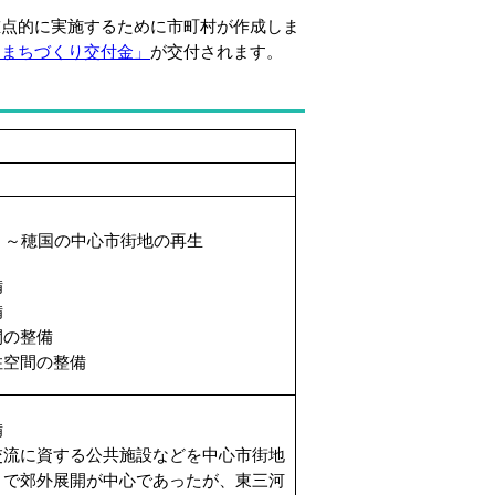
点的に実施するために市町村が作成しま
「まちづくり交付金」
が交付されます。
 ～穂国の中心市街地の再生
備
備
間の整備
住空間の整備
備
流に資する公共施設などを中心市街地
まで郊外展開が中心であったが、東三河