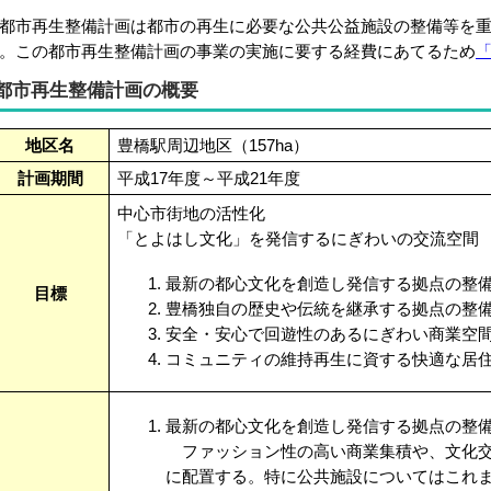
市再生整備計画は都市の再生に必要な公共公益施設の整備等を重
。この都市再生整備計画の事業の実施に要する経費にあてるため
都市再生整備計画の概要
地区名
豊橋駅周辺地区（157ha）
計画期間
平成17年度～平成21年度
中心市街地の活性化
「とよはし文化」を発信するにぎわいの交流空間
最新の都心文化を創造し発信する拠点の整
目標
豊橋独自の歴史や伝統を継承する拠点の整
安全・安心で回遊性のあるにぎわい商業空
コミュニティの維持再生に資する快適な居
最新の都心文化を創造し発信する拠点の整
ファッション性の高い商業集積や、文化交
に配置する。特に公共施設についてはこれ