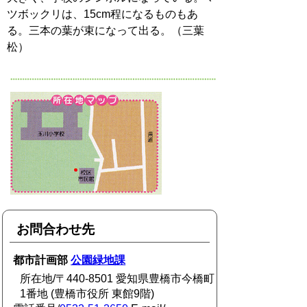
ツボックリは、15cm程になるものもあ
る。三本の葉が束になって出る。（三葉
松）
お問合わせ先
都市計画部
公園緑地課
所在地/〒440-8501 愛知県豊橋市今橋町
1番地 (豊橋市役所 東館9階)