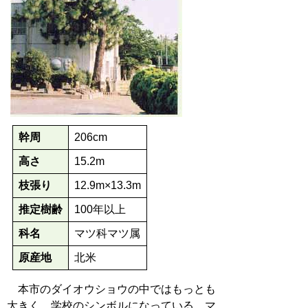
幹周
206cm
高さ
15.2m
枝張り
12.9m×13.3m
推定樹齢
100年以上
科名
マツ科マツ属
原産地
北米
本市のダイオウショウの中ではもっとも
大きく、学校のシンボルになっている。マ