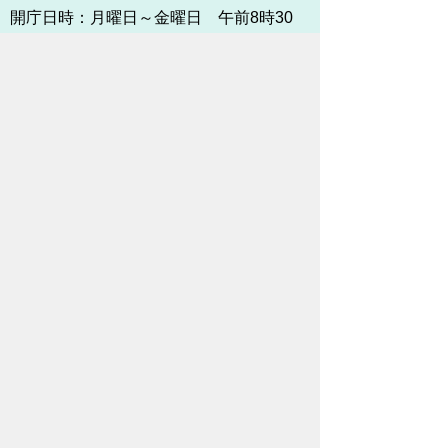
開庁日時：
月曜日～金曜日 午前8時30
分～午後5時15分まで
（土・日・祝祭日・年末年始
＜12月29日から1月3日＞は
除く）
各課連絡先
お問い合わせ
市役所までのアクセス