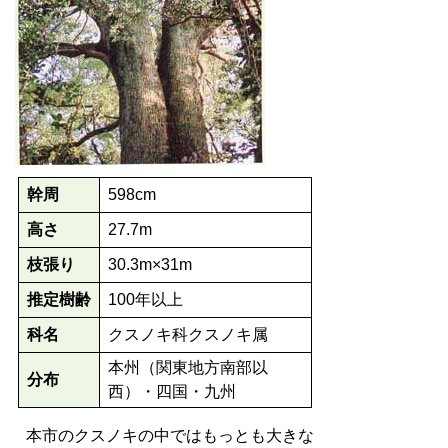
幹周
598cm
高さ
27.7m
枝張り
30.3m×31m
推定樹齢
100年以上
科名
クスノキ科クスノキ属
本州（関東地方南部以
分布
西）・四国・九州
本市のクスノキの中ではもっとも大きな