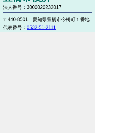
法人番号：3000020232017
〒440-8501 愛知県豊橋市今橋町１番地
代表番号：
0532-51-2111
開庁日時：
月曜日～金曜日 午前8時30
分～午後5時15分まで
（土・日・祝祭日・年末年始
＜12月29日から1月3日＞は
除く）
各課連絡先
お問い合わせ
市役所までのアクセス