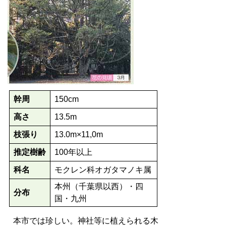
幹周
150cm
高さ
13.5m
枝張り
13.0m×11,0m
推定樹齢
100年以上
科名
モクレン科オガタマノキ属
本州（千葉県以西）・四
分布
国・九州
本市では珍しい。神社等に植えられる木