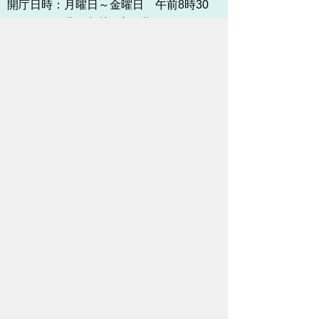
開庁日時：
月曜日～金曜日 午前8時30
分～午後5時15分まで
（土・日・祝祭日・年末年始
＜12月29日から1月3日＞は
除く）
各課連絡先
お問い合わせ
市役所までのアクセス