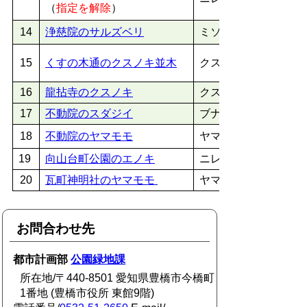
（
指定を解除
）
14
浄慈院のサルズベリ
ミソハギ科サルスベ
15
くすの木通のクスノキ並木
クスノキ科クスノキ
16
龍拈寺のクスノキ
クスノキ科クスノキ
17
不動院のスダジイ
ブナ科シイノキ属
18
不動院のヤマモモ
ヤマモモ科ヤマモモ
19
向山台町公園のエノキ
ニレ科エノキ属
20
瓦町神明社のヤマモモ
ヤマモモ科ヤマモモ
お問合わせ先
都市計画部
公園緑地課
所在地/〒440-8501 愛知県豊橋市今橋町
1番地 (豊橋市役所 東館9階)