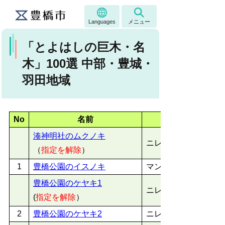
Languages
メニュー
「とよはしの巨木・名
木」100選 中部・豊城・
羽田地域
No
名前
湊神明社のムクノキ
ニレ科ムクノキ属
（
指定を解除
）
1
豊橋公園のイスノキ
マンサク科イスノキ
豊橋公園のケヤキ1
ニレ科ケヤキ属
(
指定を解除
）
2
豊橋公園のケヤキ2
ニレ科ケヤキ属