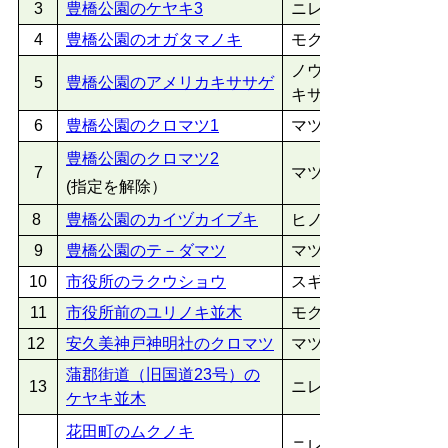
3
豊橋公園のケヤキ3
ニレ科ケヤキ属
4
豊橋公園のオガタマノキ
モクレン科オガタマ
ノウゼンカズラ科
5
豊橋公園のアメリカキササゲ
キササゲ属
6
豊橋公園のクロマツ1
マツ科マツ属
豊橋公園のクロマツ2
7
マツ科マツ属
(指定を解除）
8
豊橋公園のカイヅカイブキ
ヒノキ科ビャクシン
9
豊橋公園のテ－ダマツ
マツ科マツ属
10
市役所のラクウショウ
スギ科ヌマスギ属
11
市役所前のユリノキ並木
モクレン科ユリノキ
12
安久美神戸神明社のクロマツ
マツ科マツ属
蒲郡街道（旧国道23号）の
13
ニレ科ケヤキ属
ケヤキ並木
花田町のムクノキ
ニレ科ムクノキ属