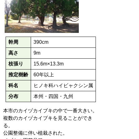
幹周
390cm
高さ
9m
枝張り
15.6m×13.3m
推定樹齢
60年以上
科名
ヒノキ科ハイビャクシン属
分布
本州・四国・九州
本市のカイヅカイブキの中で一番大きい。
複数のカイヅカイブキを見ることができ
る。
公園整備に伴い植栽された。