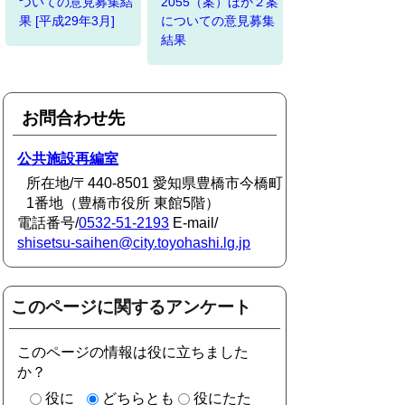
ついての意見募集結
2055（案）ほか２案
果 [平成29年3月]
についての意見募集
結果
お問合わせ先
公共施設再編室
所在地/〒440-8501 愛知県豊橋市今橋町
1番地（豊橋市役所 東館5階）
電話番号/
0532-51-2193
E-mail/
shisetsu-saihen@city.toyohashi.lg.jp
このページに関するアンケート
このページの情報は役に立ちました
か？
役に
どちらとも
役にたた