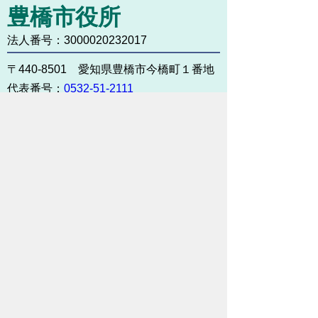
豊橋市役所
法人番号：3000020232017
〒440-8501 愛知県豊橋市今橋町１番地
代表番号：
0532-51-2111
開庁日時：
月曜日～金曜日 午前8時30
分～午後5時15分まで
（土・日・祝祭日・年末年始
＜12月29日から1月3日＞は
除く）
各課連絡先
お問い合わせ
市役所までのアクセス