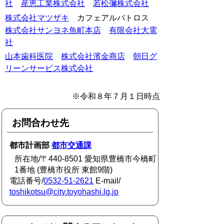
社
産恵工業株式会社
若松彌株式会社
株式会社マツザキ
カフェアルバトロス
株式会社サンヨネ魚町本店
有限会社大電
社
山本歯科医院
株式会社濱金商店
朝日グ
リーンサービス株式会社
※令和８年７月１日時点
お問合わせ先
都市計画部
都市交通課
所在地/〒440-8501 愛知県豊橋市今橋町
1番地 (豊橋市役所 東館9階)
電話番号/
0532-51-2621
E-mail/
toshikotsu@city.toyohashi.lg.jp