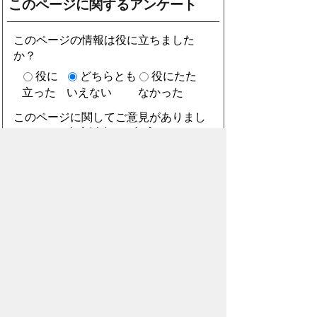
このページに関するアンケート
このページの情報は役に立ちました
か？
役に
どちらとも
役にたた
立った
いえない
なかった
このページに関してご意見がありまし
たら、500文字以内でご記入くださ
い。
（ご注意）住所や電話番号などの個人情報は記
入しないでください。なお、回答が必要な お問
合わせは、直接このページのお問合わせ先へご
連絡ください。