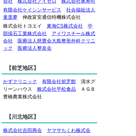
会社
株式会社アイセロ
株式会社車寿司
有限会社ケイシンサービス
社会福祉法人
童里夢
伸政富安通信特機株式会社
東海CS株式会社
中
株式会社トヨエイ
部採石工業株式会社
アイワスチール株式
会社
医療法人慈豊会大島整形外科クリニ
ック
医療法人整友会
【前芝地区】
かずクリニック
有限会社前芝館
清水グ
株式会社平松食品
リーンハウス
ＡＧＢ
豊橋農業株式会社
【川北地区】
株式会社吉田商会
ヤマサちくわ株式会