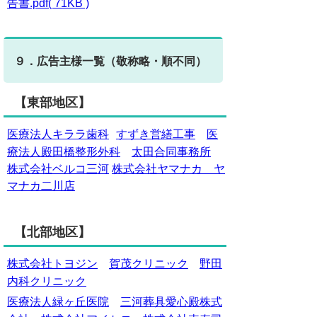
告書.pdf( 71KB )
９．広告主様一覧（敬称略・順不同）
【東部地区】
医療法人キララ歯科
すずき営繕工事
医
療法人殿田橋整形外科
太田合同事務所
株式会社ベルコ三河
株式会社ヤマナカ ヤ
マナカ二川店
【北部地区】
株式会社トヨジン
賀茂クリニック
野田
内科クリニック
医療法人緑ヶ丘医院
三河葬具愛心殿株式