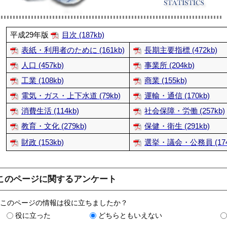
平成29年版
目次 (187kb)
表紙・利用者のために (161kb)
長期主要指標 (472kb)
人口 (457kb)
事業所 (204kb)
工業 (108kb)
商業 (155kb)
電気・ガス・上下水道 (79kb)
運輸・通信 (170kb)
消費生活 (114kb)
社会保障・労働 (257kb)
教育・文化 (279kb)
保健・衛生 (291kb)
財政 (153kb)
選挙・議会・公務員 (174
このページに関するアンケート
このページの情報は役に立ちましたか？
役に立った
どちらともいえない