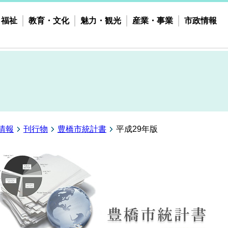
・福祉
教育・文化
魅力・観光
産業・事業
市政情報
情報
刊行物
豊橋市統計書
平成29年版