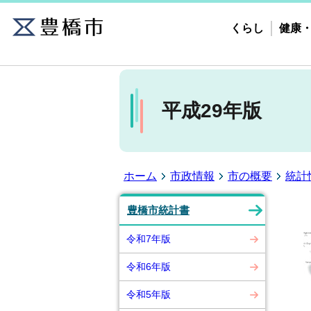
くらし
健康
平成29年版
ホーム
市政情報
市の概要
統計
豊橋市統計書
令和7年版
令和6年版
令和5年版