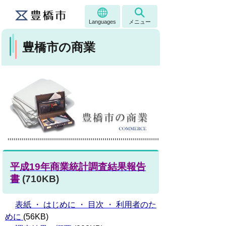
Languages
メニュー
豊橋市の商業
平成19年商業統計調査結果報告
書
(710KB)
表紙 ・ はじめに ・ 目次 ・ 利用者のた
めに
(56KB)