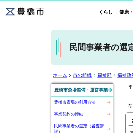
くらし
健康
民間事業者の選
ホーム
市の組織
福祉部
福祉政
平
豊橋市斎場整備・運営事業
豊橋市斎場の利用方法
な
事業契約の締結
民間事業者の選定（審査講
評）