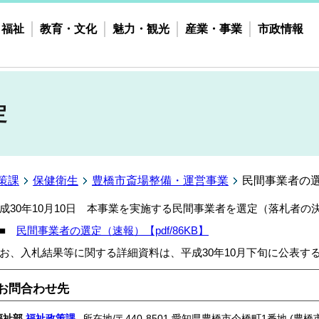
・福祉
教育・文化
魅力・観光
産業・事業
市政情報
定
策課
保健衛生
豊橋市斎場整備・運営事業
民間事業者の
成30年10月10日 本事業を実施する民間事業者を選定（落札者
■
民間事業者の選定（速報）【pdf/86KB】
お、入札結果等に関する詳細資料は、平成30年10月下旬に公表す
お問合わせ先
福祉部
福祉政策課
所在地/〒440-8501 愛知県豊橋市今橋町1番地 (豊橋