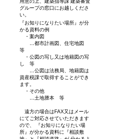
用意の上、建築指導課 建築審査
グループの窓口にお越しくださ
い。
『お知りになりたい場所』が分
かる資料の例
・案内図
…都市計画図、住宅地図
等
・公図の写し又は地籍図の写
し 等
…公図は法務局、地籍図は
資産税課で取得することができ
ます。
・その他
…土地謄本 等
遠方の場合はFAX又はメール
にてご対応させていただきます
ので、 『お知りになりたい場
所』が分かる資料に『相談敷
地』と『相談道路』が 分かるよ