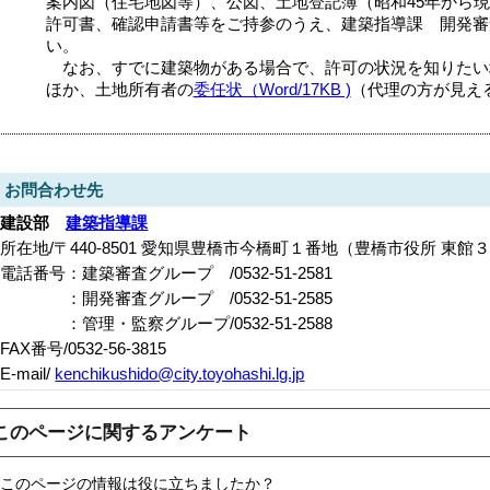
案内図（住宅地図等）、公図、土地登記簿（昭和45年から
許可書、確認申請書等をご持参のうえ、建築指導課 開発審
い。
なお、すでに建築物がある場合で、許可の状況を知りたい
ほか、土地所有者の
委任状（Word/17KB )
（代理の方が見え
お問合わせ先
建設部
建築指導課
所在地/〒440-8501 愛知県豊橋市今橋町１番地（豊橋市役所 東館
電話番号：建築審査グループ /0532-51-2581
：開発審査グループ /0532-51-2585
：管理・監察グループ/0532-51-2588
FAX番号/0532-56-3815
E-mail/
kenchikushido@city.toyohashi.lg.jp
このページに関するアンケート
このページの情報は役に立ちましたか？