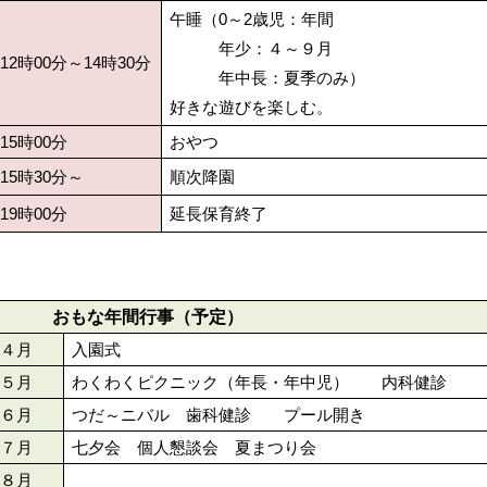
午睡（0～2歳児：年間
年少：４～９月
12時00分～14時30分
年中長：夏季のみ）
好きな遊びを楽しむ。
15時00分
おやつ
15時30分～
順次降園
19時00分
延長保育終了
おもな年間行事（予定）
４月
入園式
５月
わくわくピクニック（年長・年中児） 内科健診
６月
つだ～ニバル 歯科健診 プール開き
７月
七夕会 個人懇談会 夏まつり会
８月