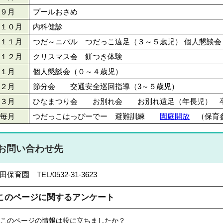
９月
プールおさめ
１０月
内科健診
１１月
つだ～ニバル つだっこ遠足（３～５歳児） 個人懇談会
１２月
クリスマス会 餅つき体験
１月
個人懇談会（０～４歳児）
２月
節分会 交通安全巡回指導（3～５歳児）
３月
ひなまつり会 お別れ会 お別れ遠足（年長児） 
毎月
つだっこはっぴーでー 避難訓練
園庭開放
（保育
お問い合わせ先
田保育園 TEL/0532-31-3623
このページに関するアンケート
このページの情報は役に立ちましたか？