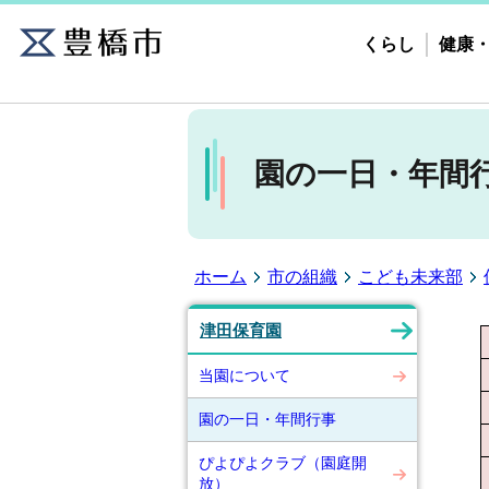
くらし
健康
園の一日・年間
ホーム
市の組織
こども未来部
津田保育園
当園について
園の一日・年間行事
ぴよぴよクラブ（園庭開
放）