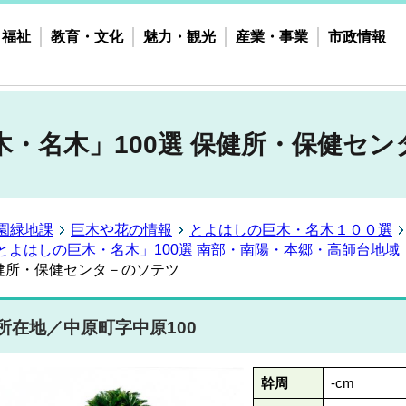
・福祉
教育・文化
魅力・観光
産業・事業
市政情報
・名木」100選 保健所・保健セ
園緑地課
巨木や花の情報
とよはしの巨木・名木１００選
とよはしの巨木・名木」100選 南部・南陽・本郷・高師台地域
保健所・保健センタ－のソテツ
所在地／中原町字中原100
幹周
-cm