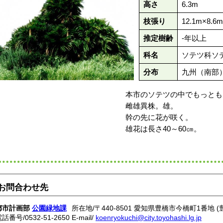
高さ
6.3m
枝張り
12.1m×8.6m
推定樹齢
-年以上
科名
ソテツ科ソ
分布
九州（南部
本市のソテツの中でもっとも大き
雌雄異株。雄。
幹の先に花が咲く。
雄花は長さ40～60㎝。
お問合わせ先
都市計画部
公園緑地課
所在地/〒440-8501 愛知県豊橋市今橋町1番地 
電話番号/
0532-51-2650
E-mail/
koenryokuchi@city.toyohashi.lg.jp