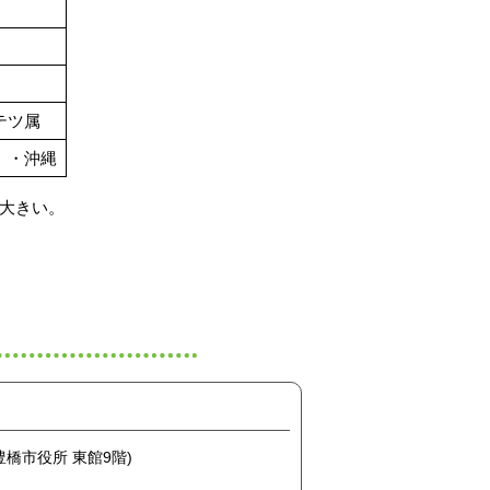
テツ属
）・沖縄
い。
(豊橋市役所 東館9階)