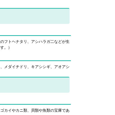
貝のフトヘナタリ、アシハラガ二などが生
です。）
は、メダイチドリ、キアシシギ、アオアシ
。ゴカイやカニ類、貝類や魚類の宝庫であ