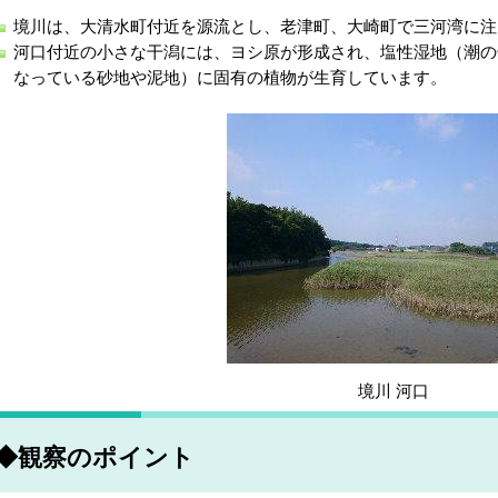
境川は、大清水町付近を源流とし、老津町、大崎町で三河湾に注
河口付近の小さな干潟には、ヨシ原が形成され、塩性湿地（潮の
なっている砂地や泥地）に固有の植物が生育しています。
境川 河口
◆観察のポイント