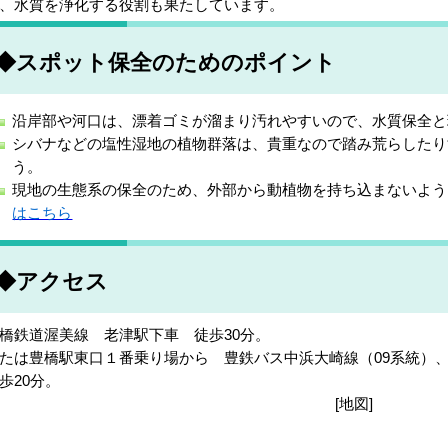
、水質を浄化する役割も果たしています。
◆スポット保全のためのポイント
沿岸部や河口は、漂着ゴミが溜まり汚れやすいので、水質保全と
シバナなどの塩性湿地の植物群落は、貴重なので踏み荒らしたり
う。
現地の生態系の保全のため、外部から動植物を持ち込まないよ
はこちら
◆アクセス
橋鉄道渥美線 老津駅下車 徒歩30分。
たは豊橋駅東口１番乗り場から 豊鉄バス中浜大崎線（09系統）
歩20分。
[地図]