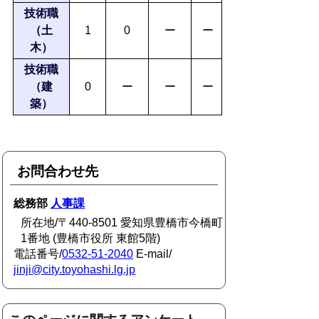
技術職
（土
1
0
ー
ー
木）
技術職
（建
0
ー
ー
ー
築）
お問合わせ先
総務部
人事課
所在地/〒440-8501 愛知県豊橋市今橋町
1番地 (豊橋市役所 東館5階)
電話番号/
0532-51-2040
E-mail/
jinji@city.toyohashi.lg.jp