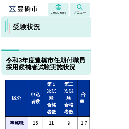
Languages
メニュー
受験状況
令和3年度豊橋市任期付職員
採用候補者試験実施状況
第１
第二
次試
次試
申込
倍
区分
験
験
者数
率
合格
合格
者数
者数
事務職
16
11
９
1.7