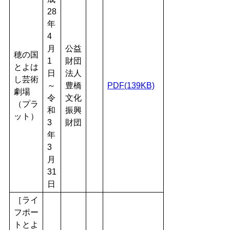
28
年
4
月
公益
穂の国
1
財団
とよは
日
法人
し芸術
～
豊橋
PDF(139KB)
劇場
令
文化
（プラ
和
振興
ット）
3
財団
年
3
月
31
日
［ライ
フポー
トとよ