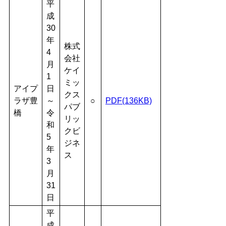
平
成
30
年
株式
4
会社
月
ケイ
1
ミッ
アイプ
日
クス
ラザ豊
～
○
PDF(136KB)
パブ
橋
令
リッ
和
クビ
5
ジネ
年
ス
3
月
31
日
平
成