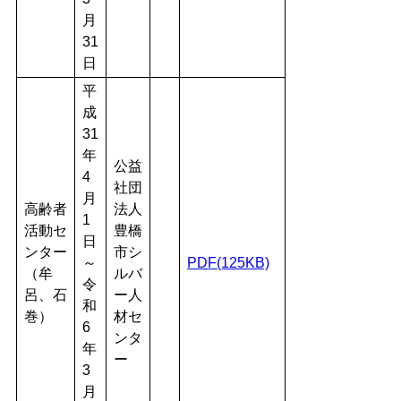
月
31
日
平
成
31
年
公益
4
社団
月
高齢者
法人
1
活動セ
豊橋
日
ンター
市シ
～
PDF(125KB)
（牟
ルバ
令
呂、石
ー人
和
巻）
材セ
6
ンタ
年
ー
3
月