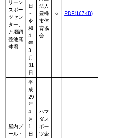
リーン
日
法人
スポー
～
豊橋
○
PDF(167KB)
ツセン
令
市体
ター、
和
育協
万場調
4
会
整池庭
年
球場
3
月
31
日
平
成
29
年
4
ハマ
月
ダス
屋内プ
1
ポー
ール・
日
ツ企