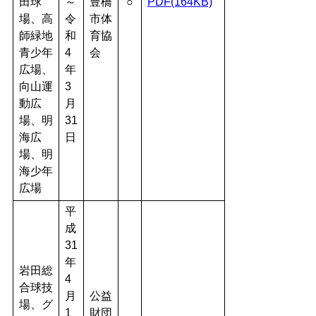
田球
～
豊橋
○
PDF(164KB)
場、高
令
市体
師緑地
和
育協
青少年
4
会
広場、
年
向山運
3
動広
月
場、明
31
海広
日
場、明
海少年
広場
平
成
31
年
岩田総
4
合球技
月
公益
場、グ
1
財団