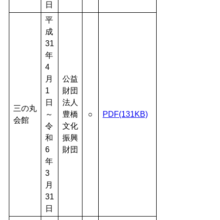
日
平
成
31
年
4
月
公益
1
財団
日
法人
三の丸
～
豊橋
○
PDF(131KB)
会館
令
文化
和
振興
6
財団
年
3
月
31
日