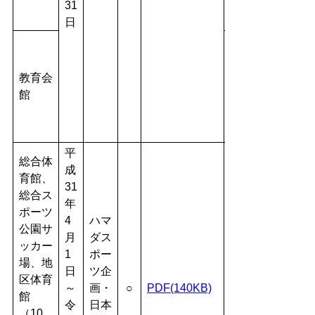
31
日
教育会
館
平
総合体
成
育館、
31
総合ス
年
ポーツ
4
ハマ
公園サ
月
ダス
ッカー
1
ポー
場、地
日
ツ企
区体育
～
画・
○
PDF(140KB)
館
令
日本
（10