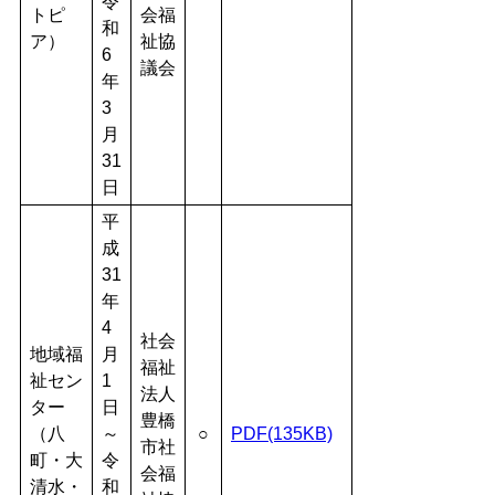
令
トピ
会福
和
ア）
祉協
6
議会
年
3
月
31
日
平
成
31
年
4
社会
地域福
月
福祉
祉セン
1
法人
ター
日
豊橋
（八
～
○
PDF(135KB)
市社
町・大
令
会福
清水・
和