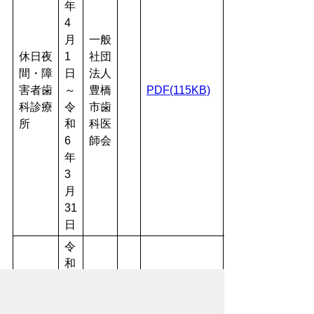
年
4
月
一般
休日夜
1
社団
間・障
日
法人
害者歯
～
豊橋
PDF(115KB)
科診療
令
市歯
所
和
科医
6
師会
年
3
月
31
日
令
和
2
年
4