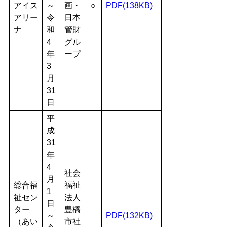
アイス
～
画・
○
PDF(138KB)
アリー
令
日本
ナ
和
管財
4
グル
年
ープ
3
月
31
日
平
成
31
年
4
社会
月
総合福
福祉
1
祉セン
法人
日
ター
豊橋
～
PDF(132KB)
（あい
市社