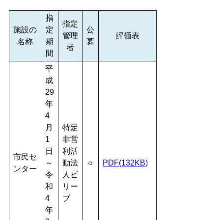
指
指定
施設の
定
公
管理
評価表
名称
期
募
者
間
平
成
29
年
4
月
特定
1
非営
日
利活
市民セ
～
動法
○
PDF(132KB)
ンター
令
人ビ
和
リー
4
ブ
年