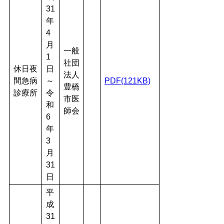
31
年
4
月
一般
1
社団
休日夜
日
法人
間急病
～
PDF(121KB)
豊橋
診療所
令
市医
和
師会
6
年
3
月
31
日
平
成
31