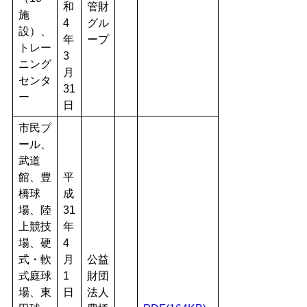
和
管財
施
4
グル
設）、
年
ープ
トレー
3
ニング
月
センタ
31
ー
日
市民プ
ール、
武道
館、豊
平
橋球
成
場、陸
31
上競技
年
場、硬
4
式・軟
月
公益
式庭球
1
財団
場、東
日
法人