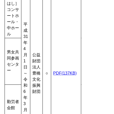
はし］
コンサ
ートホ
ール・
平
中ホー
成
ル
31
年
4
男女共
月
公益
同参画
1
財団
センタ
日
法人
ー
～
豊橋
○
PDF(137KB)
令
文化
和
振興
6
財団
年
勤労者
3
会館
月