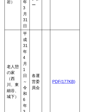
岩）
年
ー
3
月
31
日
平
成
31
年
4
月
老人憩
1
の家
日
各運
（西
～
営委
PDF(177KB)
川、東
令
員会
細谷、
和
城下）
6
年
3