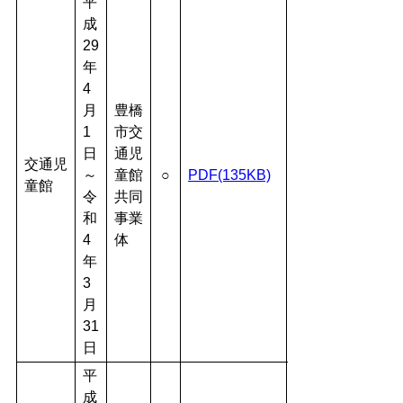
平
成
29
年
4
月
豊橋
1
市交
日
通児
交通児
～
童館
○
PDF(135KB)
童館
令
共同
和
事業
4
体
年
3
月
31
日
平
成