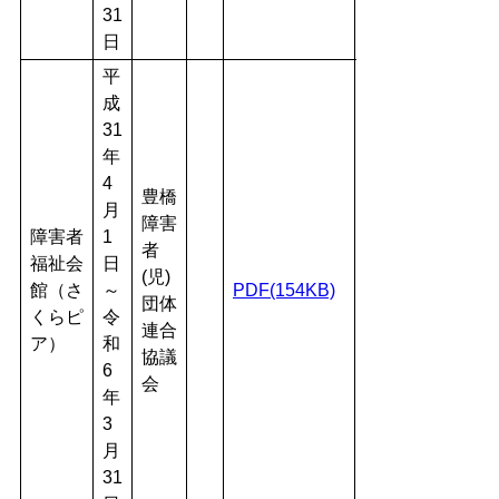
31
日
平
成
31
年
4
豊橋
月
障害
障害者
1
者
福祉会
日
(児)
館（さ
～
PDF(154KB)
団体
くらピ
令
連合
ア）
和
協議
6
会
年
3
月
31