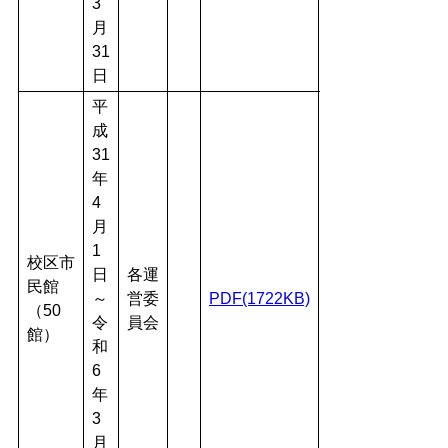
3
月
31
日
平
成
31
年
4
月
1
校区市
日
各運
民館
～
営委
PDF(1722KB)
（50
令
員会
館）
和
6
年
3
月