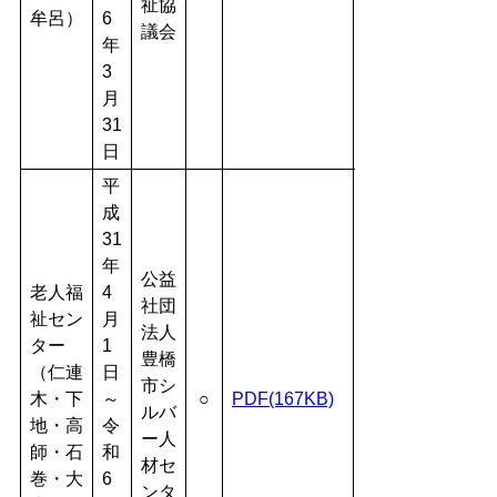
祉協
牟呂）
6
議会
年
3
月
31
日
平
成
31
年
公益
老人福
4
社団
祉セン
月
法人
ター
1
豊橋
（仁連
日
市シ
木・下
～
○
PDF(167KB)
ルバ
地・高
令
ー人
師・石
和
材セ
巻・大
6
ンタ