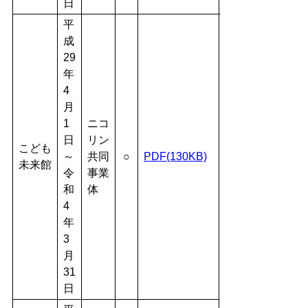
日
平
成
29
年
4
月
1
ニコ
日
リン
こども
～
共同
○
PDF(130KB)
未来館
令
事業
和
体
4
年
3
月
31
日