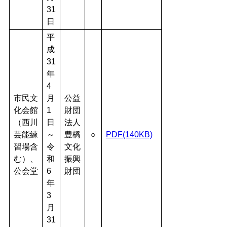
31
日
平
成
31
年
4
市民文
月
公益
化会館
1
財団
（西川
日
法人
芸能練
～
豊橋
○
PDF(140KB)
習場含
令
文化
む）、
和
振興
公会堂
6
財団
年
3
月
31